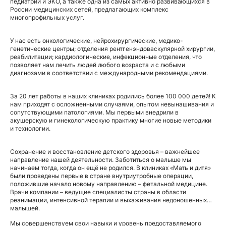
педиатрии и ЭКО, а также одна из самых активно развивающихся в
России медицинских сетей, предлагающих комплекс
многопрофильных услуг.
У нас есть онкологические, нейрохирургические, медико-
генетические центры; отделения рентгенэндоваскулярной хирургии,
реабилитации; кардиологические, инфекционные отделения, что
позволяет нам лечить людей любого возраста и с любыми
диагнозами в соответствии с международными рекомендациями.
За 20 лет работы в наших клиниках родились более 100 000 детей! К
нам приходят с осложненными случаями, опытом невынашивания и
сопутствующими патологиями. Мы первыми внедрили в
акушерскую и гинекологическую практику многие новые методики
и технологии.
Сохранение и восстановление детского здоровья – важнейшее
направление нашей деятельности. Заботиться о малыше мы
начинаем тогда, когда он ещё не родился. В клиниках «Мать и дитя»
были проведены первые в стране внутриутробные операции,
положившие начало новому направлению – фетальной медицине.
Врачи компании – ведущие специалисты страны в области
реанимации, интенсивной терапии и выхаживания недоношенных
малышей.
Мы совершенствуем свои навыки и уровень предоставляемого