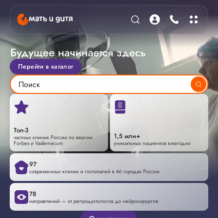
Перейти в каталог
Топ-3
1,5 млн+
частных клиник России по версии
Forbes и Vademecum
уникальных пациентов ежегодно
97
современных клиник и госпиталей в 46 городах России
78
направлений — от репродуктологов до нейрохирургов