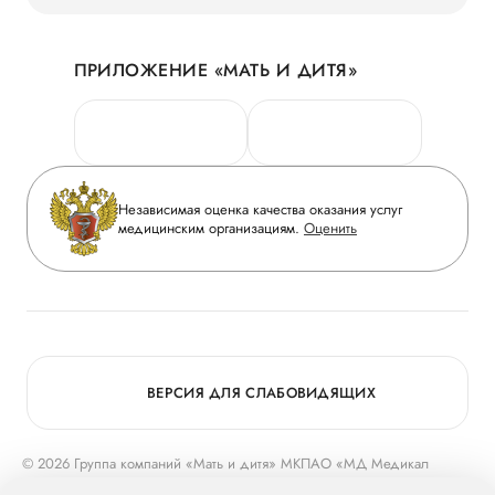
Наши преимущества
Акции
История
ПРИЛОЖЕНИЕ «МАТЬ И ДИТЯ»
Личный кабинет
Новости
Персональные данные
Руководство
Горячая линия качества
Сотрудничество
Вопрос-ответ
Инвесторам
Независимая оценка качества оказания услуг
Приложение пациента
медицинским организациям.
Оценить
Журнал «Мать и дитя»
Статьи
Вакансии
Заболевания
Медицинский туризм
Конкурс в ординатуру
Для прессы
ВЕРСИЯ ДЛЯ СЛАБОВИДЯЩИХ
© 2026 Группа компаний «Мать и дитя» МКПАО «МД Медикал
Груп»
mcclinics.ru
. Все права защищены. ООО «ХАВЕН» входит в